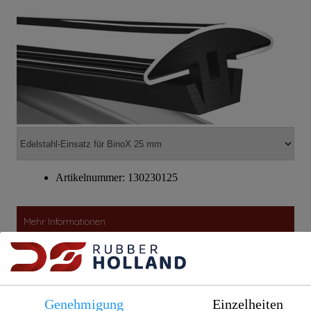
Artikelnummer: 130230125
Mehr Informationen
Per Nachbestellung verfügbar
Edelstahl NIRO Endkappe für Bino
Genehmigung
Einzelheiten