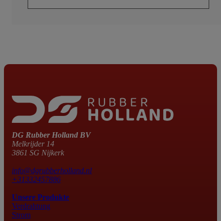
DG Rubber Holland BV
Melkrijder 14
3861 SG Nijkerk
info@dgrubberholland.nl
+31332457886
Unsere Produkte
Verdrahtung
Strom