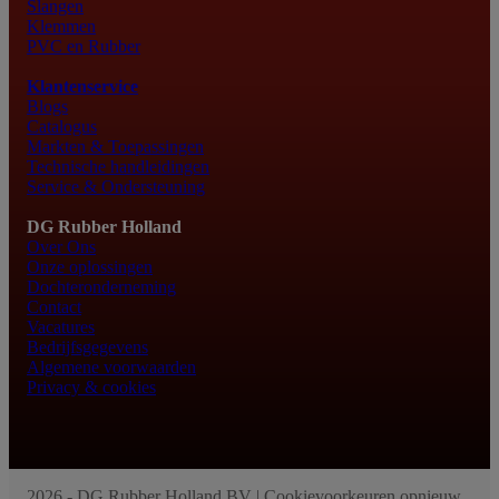
Slangen
Klemmen
PVC en Rubber
Klantenservice
Blogs
Catalogus
Markten & Toepassingen
Technische handleidingen
Service & Ondersteuning
DG Rubber Holland
Over Ons
Onze oplossingen
Dochteronderneming
Contact
Vacatures
Bedrijfsgegevens
Algemene voorwaarden
Privacy & cookies
2026 - DG Rubber Holland BV |
Cookievoorkeuren opnieuw