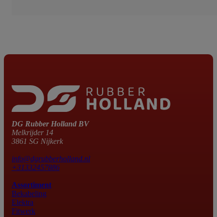
DG Rubber Holland BV
Melkrijder 14
3861 SG Nijkerk
info@dgrubberholland.nl
+31332457886
Assortiment
Bekabeling
Elektra
Fitwerk