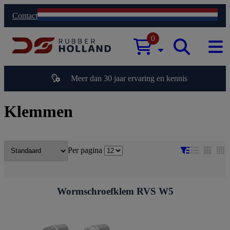
Contact
0
Meer dan 30 jaar ervaring en kennis
Klemmen
Per pagina
Wormschroefklem RVS W5