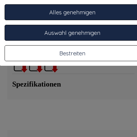
Ringschraube Artikelnummer 1000041, Tragfähigkeit 700 kg.
Alles genehmigen
Geeignet für die auf dem Foto gezeigten Kabeltrommeln.
Optional können Einsätze für kleinere Kabeltrommelgrößen
geliefert werden.
Auswahl genehmigen
Fragen Sie nach den Möglichkeiten.
Datenblätter
Bestreiten
Spezifikationen