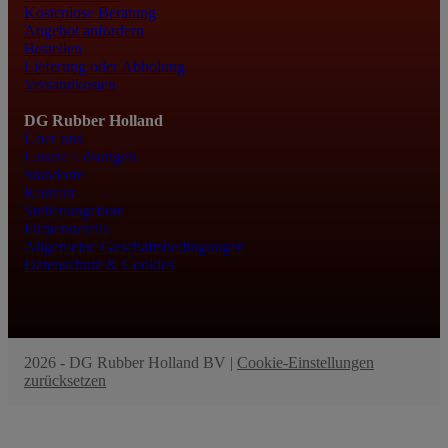
Kostenlose Beratung
Angebot anfordern
Bestellen
Lieferung oder Abholung
Versandkosten
DG Rubber Holland
Über uns
Unsere Lösungen
Standorte
Kontakt
Stellenangebote
Firmendetails
Allgemeine Geschäftsbedingungen
Datenschutz & Cookies
2026 - DG Rubber Holland BV |
Cookie-Einstellungen
zurücksetzen