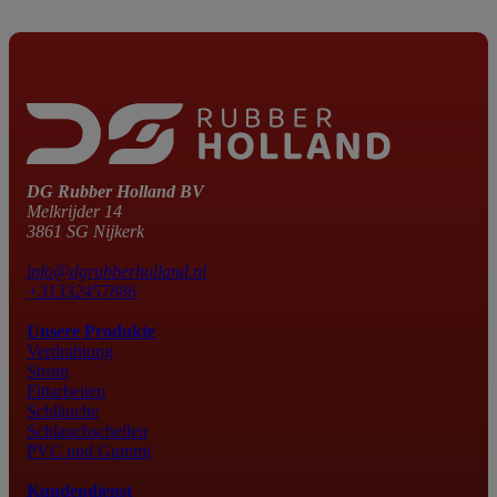
DG Rubber Holland BV
Melkrijder 14
3861 SG Nijkerk
info@dgrubberholland.nl
+31332457886
Unsere Produkte
Verdrahtung
Strom
Fittarbeiten
Schläuche
Schlauchschellen
PVC und Gummi
Kundendienst