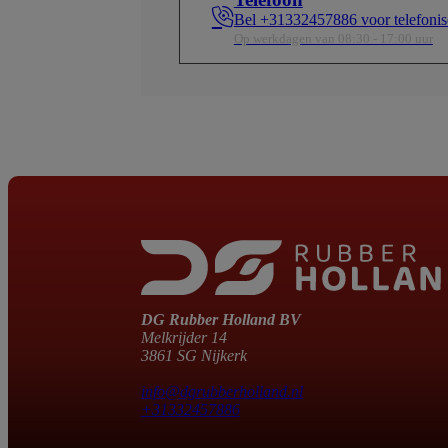
Bel +31332457886 voor telefonis
Op werkdagen van 08:30 - 17:00 uur
DG Rubber Holland BV
Melkrijder 14
3861 SG Nijkerk
info@dgrubberholland.nl
+31332457886