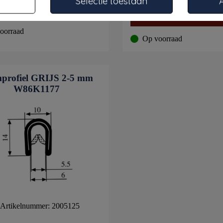
Selectie toestaan
formatie
Meer informatie
oorraad
Op voorraad
profiel GRIJS 2-5 mm
W86K1177
Artikelnummer: 2005125