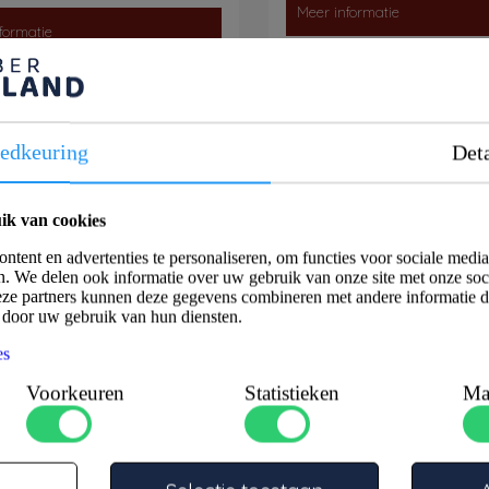
Meer informatie
formatie
Op voorraad
oorraad
edkeuring
Deta
profiel ZWART 1-3 mm
Klemprofiel spons/zij
mm
ik van cookies
tent en advertenties te personaliseren, om functies voor sociale medi
n. We delen ook informatie over uw gebruik van onze site met onze soc
eze partners kunnen deze gegevens combineren met andere informatie di
d door uw gebruik van hun diensten.
es
Voorkeuren
Statistieken
Ma
Artikelnummer: 2001013
Artikelnummer: 20