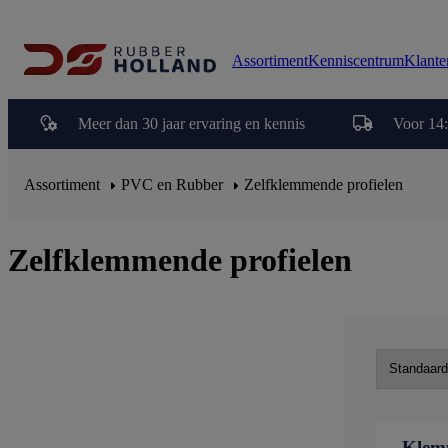
Assortiment
Kenniscentrum
Klante
Meer dan 30 jaar ervaring en kennis
Voor 14:
Assortiment
PVC en Rubber
Zelfklemmende profielen
Zelfklemmende profielen
Klemp