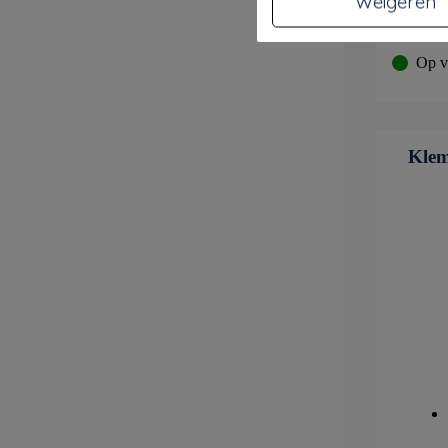
Weigeren
Meer in
Op v
Klem