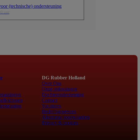
oor (technische) ondersteuning
00 uur
ce
DG Rubber Holland
Over Ons
Onze oplossingen
epassingen
Dochteronderneming
ndleidingen
Contact
ersteuning
Vacatures
Bedrijfsgegevens
Algemene voorwaarden
Privacy & cookies