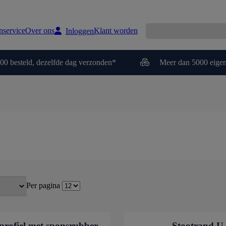
nservice
Over ons
Klant worden
Inloggen
00 besteld, dezelfde dag verzonden*
Meer dan 5000 eigen
Per pagina
rofiel met sponsrubber
Stootrand U