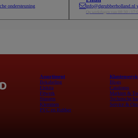
che ondersteuning
info@dgrubberholland.nl v
Op werkdagen van 08:30 - 17:
Assortiment
Klantenservi
Bekabeling
Blogs
Elektra
Catalogus
Fitwerk
Markten & To
Slangen
Technische ha
Klemmen
Service & Ond
PVC en Rubber