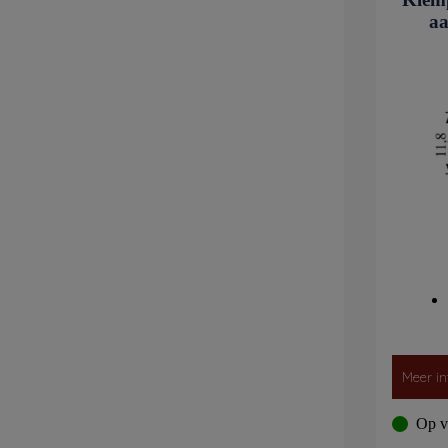
aa
Meer in
Op v