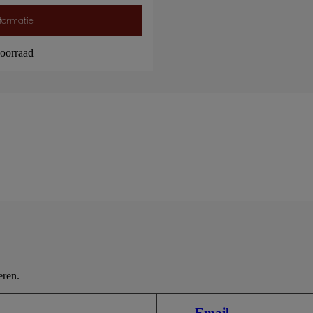
formatie
oorraad
eren.
Email