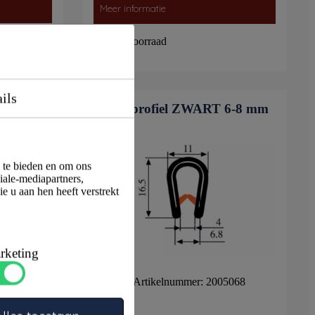
Meer informatie
Op voorraad
ils
kant 2-5
Klemprofiel ZWART 6-8 mm
a te bieden en om ons
iale-mediapartners,
e u aan hen heeft verstrekt
rketing
Artikelnummer: 2005068
08025