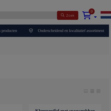
0
Zoek
 producten
Onderscheidend en kwalitatief assortiment
Klemprofiel met sponsrubber