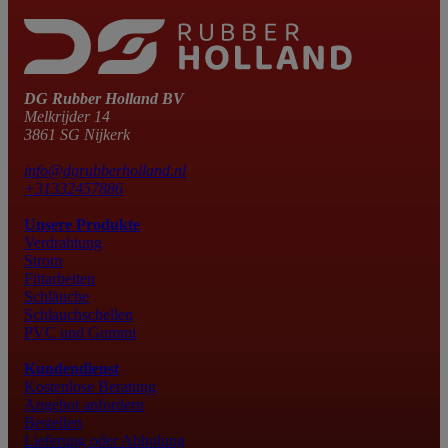
DG Rubber Holland BV
Melkrijder 14
3861 SG Nijkerk
info@dgrubberholland.nl
+31332457886
Unsere Produkte
Verdrahtung
Strom
Fittarbeiten
Schläuche
Schlauchschellen
PVC und Gummi
Kundendienst
Kostenlose Beratung
Angebot anfordern
Bestellen
Lieferung oder Abholung