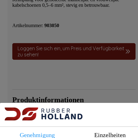
kabelschoenen 0,5–6 mm², stevig en betrouwbaar.
Artikelnummer:
903050
Loggen Sie sich ein, um Preis und Verfügbarkeit
zu sehen!
Produktinformationen
Diese Crimpzange wurde speziell für das Crimpen von
isolierten männlichen und weiblichen Kabelschuhen
entwickelt. Sie eignet sich für Leiter von 0,5 bis 6 mm² und
liefert dank ihrer robusten Stahlkonstruktion zuverlässige
Genehmigung
Einzelheiten
Ergebnisse.