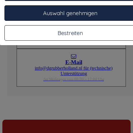
Unsere Spezialisten stehen Ihnen gerne beratend zur Seite.
Auswahl genehmigen
Telefon
Rufen Sie +31332457886 für telefonische
Bestreiten
Unterstützung an
An Werktagen von 08:30 – 17:00 Uhr
E-Mail
info@dgrubberholland.nl für (technische)
Unterstützung
An Werktagen von 08:30 – 17:00 Uhr