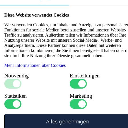
Spezifikationen
Diese Website verwendet Cookies
Wir verwenden Cookies, um Inhalte und Anzeigen zu personalisiere
Bereich (mm²)
:
0,5 - 6
Funktionen für soziale Medien bereitzustellen und unseren Website-
Zusätzliche
Für isolierte Kabelschuhe
Traffic zu analysieren. Außerdem teilen wir Informationen über Ihre
:
Informationen 1
(Stecker/Buchse)
Nutzung unserer Website mit unseren Social-Media-, Werbe- und
Material
:
Stahl
Analysepartnern. Diese Partner können diese Daten mit weiteren
Informationen kombinieren, die Sie ihnen bereitgestellt haben oder d
Typ
:
Crimpzange
sie durch Ihre Nutzung ihrer Dienste gesammelt haben.
Zusätzliche
Für isolierte Kabelschuhe
:
Informationen
(Stecker/Buchse)
Mehr Informationen über Cookies
Notwendig
Einstellungen
Statistiken
Marketing
Fragen Sie unsere Experten
Alles genehmigen