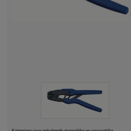
Krimptang voor geïsoleerde mannelijke en vrouwelijke