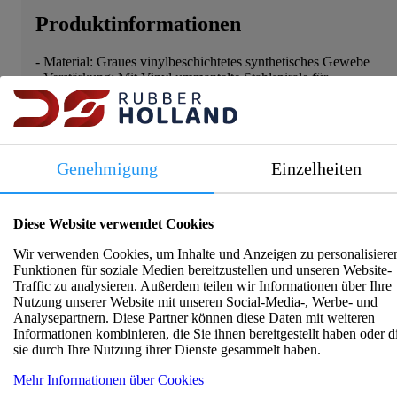
Produktinformationen
- Material: Graues vinylbeschichtetes synthetisches Gewebe
- Verstärkung: Mit Vinyl ummantelte Stahlspirale für
zusätzliche Stabilität
- Temperaturbereich: -10°C bis +180°C
- Eigenschaften: Hitzebeständig, flexibel und langlebig
- Anwendung: Geeignet für die Absaugung von Schweißrauch
in industriellen Werkstätten
Genehmigung
Einzelheiten
Spezifikationen
Diese Website verwendet Cookies
Anzahl der
Wir verwenden Cookies, um Inhalte und Anzeigen zu personalisiere
:
1
Einlagen
Funktionen für soziale Medien bereitzustellen und unseren Website-
Innendurchmesser
Traffic zu analysieren. Außerdem teilen wir Informationen über Ihre
:
76
(mm)
Nutzung unserer Website mit unseren Social-Media-, Werbe- und
Analysepartnern. Diese Partner können diese Daten mit weiteren
Industrie, Umwelt
:
Schweißrauchabsaugung
Informationen kombinieren, die Sie ihnen bereitgestellt haben oder d
Verstärkt
:
Ja
sie durch Ihre Nutzung ihrer Dienste gesammelt haben.
Innenwandfarbe
:
Grau
Mehr Informationen über Cookies
Außenwandfarbe
:
Grau