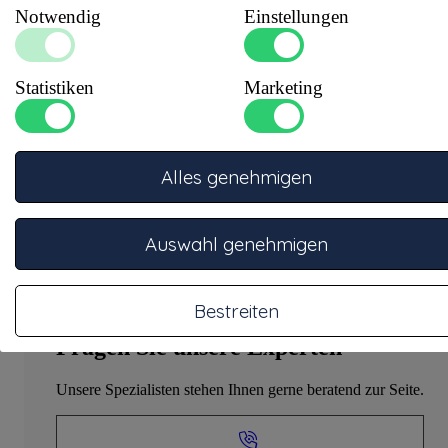
Grau vinylbeschichtetes
Notwendig
Einstellungen
Innenwandmaterial
:
synthetisches Gewebe
Außenwandmaterial
:
Vinylummantelte Stahlspirale
Einlegematerial
:
Stahl
Statistiken
Marketing
Max. Temperatur
:
180
(°C)
Min. Temperatur
:
-10
(°C)
Alles genehmigen
Auswahl genehmigen
Bestreiten
Fragen Sie unsere Experten
Unsere Spezialisten stehen Ihnen gerne beratend zur Seite.