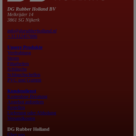
DG Rubber Holland BV
Melkrijder 14
3861 SG Nijkerk
info@dgrubberholland.nl
+31332457886
Unsere Produkte
Verdrahtung
Strom
Fittarbeiten
Schläuche
Schlauchschellen
PVC und Gummi
Kundendienst
Kostenlose Beratung
Angebot anfordern
Bestellen
Lieferung oder Abholung
Versandkosten
DG Rubber Holland
Über uns