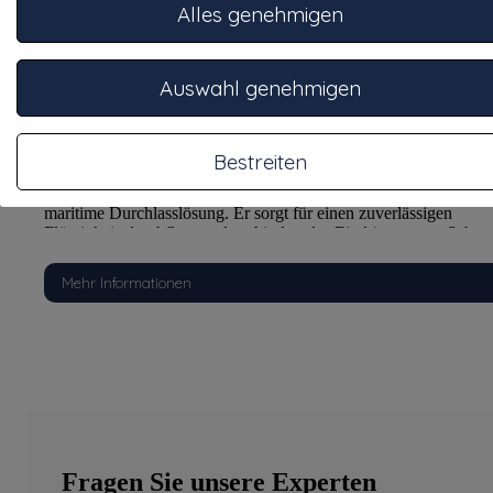
Alles genehmigen
Auswahl genehmigen
Bestreiten
Borddurchführung mit SIEB 1 Zoll
Der Borddurchlass mit integriertem Sieb ist eine hochwertige
maritime Durchlasslösung. Er sorgt für einen zuverlässigen
hmutz
Flüssigkeitsdurchfluss und verhindert das Eindringen von Schmu
und unerwünschten Partikeln dank des integrierten Siebs.
Mehr Informationen
Fragen Sie unsere Experten