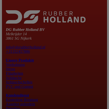
DG Rubber Holland BV
Melkrijder 14
3861 SG Nijkerk
info@dgrubberholland.nl
+31332457886
Unsere Produkte
Verdrahtung
Strom
Fittarbeiten
Schläuche
Schlauchschellen
PVC und Gummi
Kundendienst
Kostenlose Beratung
Angebot anfordern
Bestellen