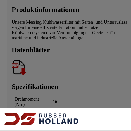
Produktinformationen
Unsere Messing-Kühlwasserfilter mit Seiten- und Unterauslass
sorgen für eine effiziente Filtration und schützen
Kühlwassersysteme vor Verunreinigungen. Geeignet für
maritime und industrielle Anwendungen.
Datenblätter
Spezifikationen
Drehmoment
:
16
(Nm)
Größe 1
:
3/4"
Material
:
Messing
Max.
(-10 ºC - 100 ºC) = 16 | (120 ºC) =
Drucktemperatur
: