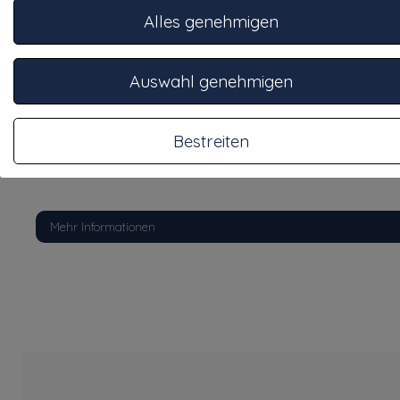
Alles genehmigen
Auswahl genehmigen
C.A.V. Gebogene Hülse 8 mm
Direkte slangtule 8 mm haaks ten behoeve van de CAV
Bestreiten
brandstoffilter Delphi
Mehr Informationen