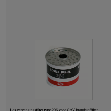
Los vervangingsfilter type 296 voor CAV brandstoffilter