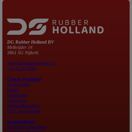
DG Rubber Holland BV
Melkrijder 14
3861 SG Nijkerk
info@dgrubberholland.nl
+31332457886
Unsere Produkte
Verdrahtung
Strom
Fittarbeiten
Schläuche
Schlauchschellen
PVC und Gummi
Kundendienst
Kostenlose Beratung