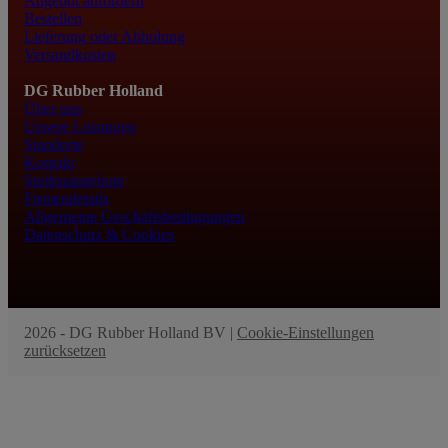
Angebot anfordern
Bestellen
Lieferung oder Abholung
Versandkosten
DG Rubber Holland
Über uns
Unsere Lösungen
Standorte
Kontakt
Stellenangebote
Firmendetails
Allgemeine Geschäftsbedingungen
Datenschutz & Cookies
2026 - DG Rubber Holland BV |
Cookie-Einstellungen
zurücksetzen