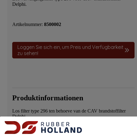
Delphi.
Artikelnummer:
8500002
Loggen Sie sich ein, um Preis und Verfügbarkeit
zu sehen!
Produktinformationen
Los filter type 296 ten behoeve van de CAV brandstoffilter
Delphi
Spezifikationen