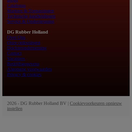
Blogs
Catalogus
Markten & Toepassingen
Technische handleidingen
Service & Ondersteuning
DG Rubber Holland
Over Ons
Onze oplossingen
Dochteronderneming
Contact
Vacatures
Bedrijfsgegevens
Algemene voorwaarden
Privacy & cookies
2026 - DG Rubber Holland BV |
Cookievoorkeuren opnieuw
instellen