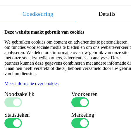
Goedkeuring
Details
Productinformatie
Deze website maakt gebruik van cookies
De Superstrength Klem RVS W5 is een zeer sterke en
We gebruiken cookies om content en advertenties te personaliseren,
duurzame slangklem, speciaal ontworpen voor zware
om functies voor sociale media te bieden en om ons websiteverkeer t
industriële toepassingen waarbij corrosiebestendigheid en
analyseren. We delen ook informatie over uw gebruik van onze site
klemkracht essentieel zijn. Gemaakt van hoogwaardig roestvrij
met onze sociale-mediapartners, advertenties en analyses. Deze
staal (AISI 316), biedt deze klem een uitstekende weerstand
partners kunnen deze gegevens combineren met andere informatie di
tegen corrosie en extreme omstandigheden, waardoor hij ideaal
u aan hen heeft verstrekt of die zij hebben verzameld door uw gebru
is voor maritieme, chemische en industriële toepassingen.
van hun diensten.
Deze klemmen zijn voorzien van een M6 of M8
boutbevestiging, afhankelijk van de maat, voor een robuuste en
Meer informatie over cookies
veilige montage. De nauwkeurige fabricage volgens DIN 933,
UNI 5739 en EN ISO-normen garandeert een perfecte
Noodzakelijk
Voorkeuren
pasvorm en betrouwbaarheid.
Datasheets
Statistieken
Marketing