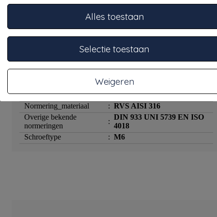
Alles toestaan
Specificaties
Band Dikte S1
:
1.5
Selectie toestaan
Bandbreedte
:
22
Klem maatvoering
:
28
maximum
Weigeren
Klem maatvoering
:
26
minimum
Normering_materiaal
:
RVS AISI 316
Overige bekende
DIN 933 UNI 5739 EN ISO
:
normeringen
4018
Schroeftype
:
M6