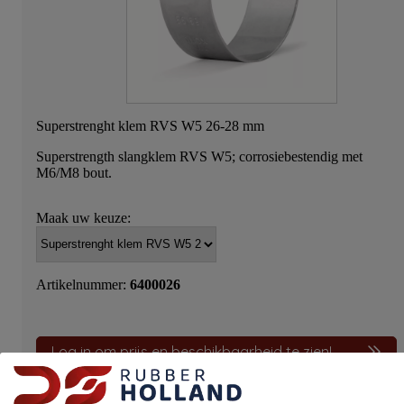
Superstrenght klem RVS W5 26-28 mm
Superstrength slangklem RVS W5; corrosiebestendig met
M6/M8 bout.
Maak uw keuze:
Artikelnummer:
6400026
Log in om prijs en beschikbaarheid te zien!