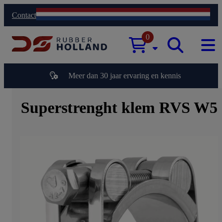
Contact
0
Meer dan 30 jaar ervaring en kennis
Superstrenght klem RVS W5