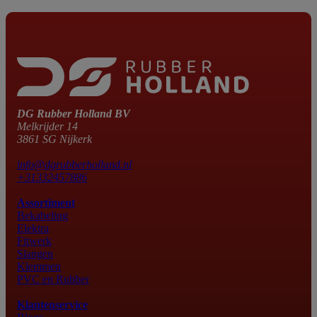
DG Rubber Holland BV
Melkrijder 14
3861 SG Nijkerk
info@dgrubberholland.nl
+31332457886
Assortiment
Bekabeling
Elektra
Fitwerk
Slangen
Klemmen
PVC en Rubber
Klantenservice