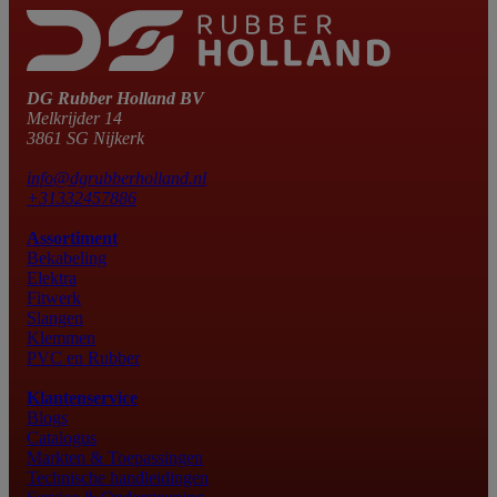
DG Rubber Holland BV
Melkrijder 14
3861 SG Nijkerk
info@dgrubberholland.nl
+31332457886
Assortiment
Bekabeling
Elektra
Fitwerk
Slangen
Klemmen
PVC en Rubber
Klantenservice
Blogs
Catalogus
Markten & Toepassingen
Technische handleidingen