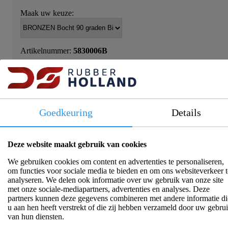
Maak uw keuze:
Artikelnummer:
5830006B
Log in om prijs en beschikbaarheid te zien!
Goedkeuring
Details
Deze website maakt gebruik van cookies
Productinformatie
We gebruiken cookies om content en advertenties te personaliseren,
om functies voor sociale media te bieden en om ons websiteverkeer t
analyseren. We delen ook informatie over uw gebruik van onze site
De bronzen bocht 90° Bi-Bu is een hoogwaardige en
met onze sociale-mediapartners, advertenties en analyses. Deze
duurzame fitting, vervaardigd uit zeewaterbestendig brons
partners kunnen deze gegevens combineren met andere informatie di
volgens EN 1982, legering CC491K (CuSn5Zn5Pb5).
u aan hen heeft verstrekt of die zij hebben verzameld door uw gebru
Deze bocht met binnen- en buitendraad (Bi-Bu) is ontworpen
van hun diensten.
voor het verbinden van leidingen onder een hoek van 90°, en