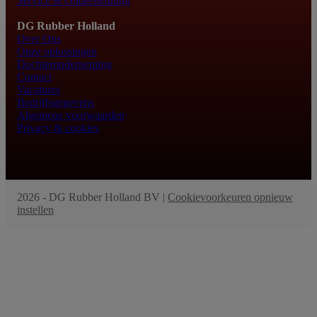
Service & Ondersteuning
DG Rubber Holland
Over Ons
Onze oplossingen
Dochteronderneming
Contact
Vacatures
Bedrijfsgegevens
Algemene voorwaarden
Privacy & cookies
2026 - DG Rubber Holland BV |
Cookievoorkeuren opnieuw
instellen