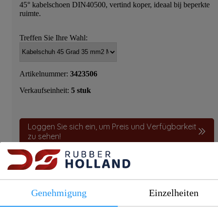
45° kabelschoen DIN40500, vertind koper, ideaal bij beperkte
ruimte.
Treffen Sie Ihre Wahl:
Artikelnummer:
3423506
Verkaufseinheit:
5 stuk
Loggen Sie sich ein, um Preis und Verfügbarkeit
zu sehen!
Genehmigung
Einzelheiten
Produktinformationen