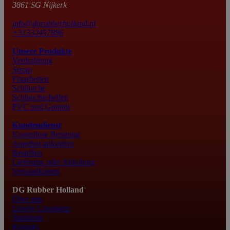
3861 SG Nijkerk
info@dgrubberholland.nl
+31332457886
Unsere Produkte
Verdrahtung
Strom
Fittarbeiten
Schläuche
Schlauchschellen
PVC und Gummi
Kundendienst
Kostenlose Beratung
Angebot anfordern
Bestellen
Lieferung oder Abholung
Versandkosten
DG Rubber Holland
Über uns
Unsere Lösungen
Standorte
Kontakt