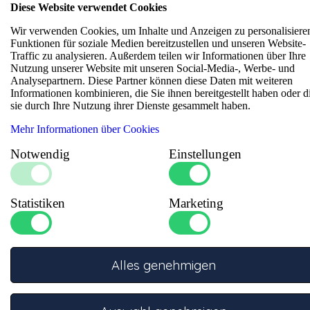
Diese Website verwendet Cookies
Erleben Sie die Premiumqualität dieses 45-Grad-Kabelschuhs.
Fachmännisch aus hochwertigem Kupfer mit einer langlebigen
Wir verwenden Cookies, um Inhalte und Anzeigen zu personalisiere
Verzinnung gefertigt, bietet er hervorragenden
Funktionen für soziale Medien bereitzustellen und unseren Website-
Korrosionsschutz in einer robusten, vollständig geschlossenen
Traffic zu analysieren. Außerdem teilen wir Informationen über Ihre
Konstruktion. Durch den 45-Grad-Winkel eignet sich dieser
Nutzung unserer Website mit unseren Social-Media-, Werbe- und
Kabelschuh ideal für Anwendungen mit wenig Platz oder bei
Analysepartnern. Diese Partner können diese Daten mit weiteren
denen eine Winkeleinbaulage gefragt ist. Speziell für den
Informationen kombinieren, die Sie ihnen bereitgestellt haben oder d
Einsatz bei schweren Kabeln entwickelt, garantiert das
sie durch Ihre Nutzung ihrer Dienste gesammelt haben.
innovative Design eine perfekte und sichere Verbindung sowie
eine effiziente Installation. Wählen Sie diesen Kabelschuh als
Mehr Informationen über Cookies
verlässliche Lösung für professionelle elektrotechnische
Anwendungen, die höchsten Qualitätsstandards entsprechen.
Notwendig
Einstellungen
Datenblätter
Statistiken
Marketing
Alles genehmigen
Spezifikationen
Anzahl Verpressungen
:
2