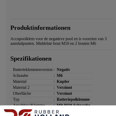
Produktinformationen
Accupoolklem voor de negatieve pool en is voorzien van 3
aansluitpunten. Middelste bout M10 en 2 bouten M6
Spezifikationen
Batterieklemmenversion
:
Negativ
Schraube
:
M6
Material
:
Kupfer
Material 2
:
Verzinnt
Oberfläche
:
Verzinnt
Typ
:
Batteriepolklemme
Anschluss/Klemme
:
Mit M10-Schraube