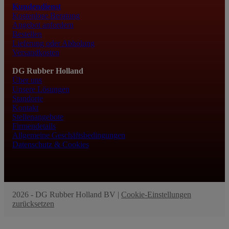
Kundendienst
Kostenlose Beratung
Angebot anfordern
Bestellen
Lieferung oder Abholung
Versandkosten
DG Rubber Holland
Über uns
Unsere Lösungen
Standorte
Kontakt
Stellenangebote
Firmendetails
Allgemeine Geschäftsbedingungen
Datenschutz & Cookies
2026 - DG Rubber Holland BV |
Cookie-Einstellungen
zurücksetzen