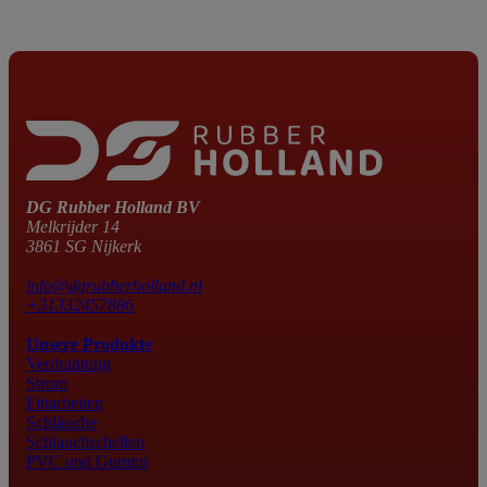
DG Rubber Holland BV
Melkrijder 14
3861 SG Nijkerk
info@dgrubberholland.nl
+31332457886
Unsere Produkte
Verdrahtung
Strom
Fittarbeiten
Schläuche
Schlauchschellen
PVC und Gummi