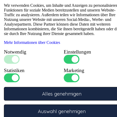
Wir verwenden Cookies, um Inhalte und Anzeigen zu personalisiere
Spezifikationen
Funktionen für soziale Medien bereitzustellen und unseren Website-
Traffic zu analysieren. Außerdem teilen wir Informationen über Ihre
Größe 1
:
3/4"
Nutzung unserer Website mit unseren Social-Media-, Werbe- und
Analysepartnern. Diese Partner können diese Daten mit weiteren
Größe 2
:
1/2"
Informationen kombinieren, die Sie ihnen bereitgestellt haben oder d
sie durch Ihre Nutzung ihrer Dienste gesammelt haben.
Mehr Informationen über Cookies
Notwendig
Einstellungen
Statistiken
Marketing
Fragen Sie unsere Experten
Unsere Spezialisten stehen Ihnen gerne beratend zur Seite.
Alles genehmigen
Telefon
Auswahl genehmigen
Rufen Sie +31332457886 für telefonische
Unterstützung an