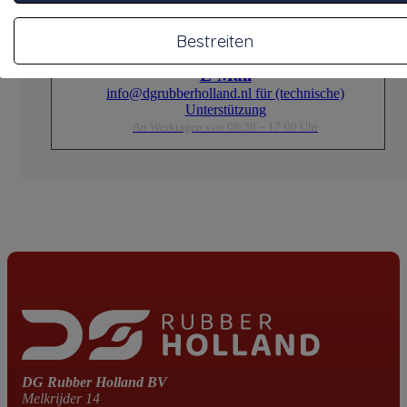
An Werktagen von 08:30 – 17:00 Uhr
Bestreiten
E-Mail
info@dgrubberholland.nl für (technische)
Unterstützung
An Werktagen von 08:30 – 17:00 Uhr
DG Rubber Holland BV
Melkrijder 14