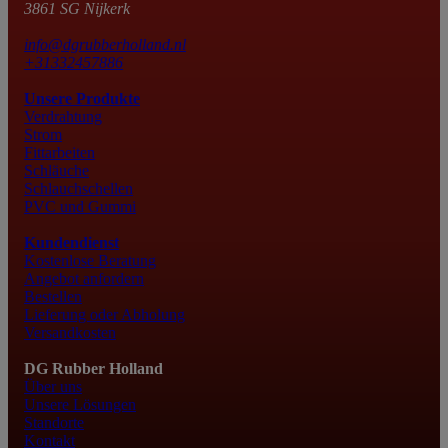
3861 SG Nijkerk
info@dgrubberholland.nl
+31332457886
Unsere Produkte
Verdrahtung
Strom
Fittarbeiten
Schläuche
Schlauchschellen
PVC und Gummi
Kundendienst
Kostenlose Beratung
Angebot anfordern
Bestellen
Lieferung oder Abholung
Versandkosten
DG Rubber Holland
Über uns
Unsere Lösungen
Standorte
Kontakt