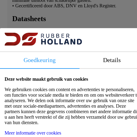
minimale uitstoot van schadelijke gassen.
• Gecertificeerd door ABS, DNV en Lloyd's Register.
Datasheets
Specificaties
Goedkeuring
Details
Aantal aders
:
1
Bescherming
:
NBR PVC
Deze website maakt gebruik van cookies
Corrosiviteitstest
:
IEC 60754-2 EN 50267
We gebruiken cookies om content en advertenties te personaliseren,
Diameter in mm
:
3.8
om functies voor sociale media te bieden en om ons websiteverkeer t
Geleider
:
Koper
analyseren. We delen ook informatie over uw gebruik van onze site
Geleider extra
:
Vertind
met onze sociale-mediapartners, advertenties en analyses. Deze
partners kunnen deze gegevens combineren met andere informatie di
Gewicht (KG/KM)
:
33.2
u aan hen heeft verstrekt of die zij hebben verzameld door uw gebru
Halogeenvrij
:
Halogeenvrij
van hun diensten.
HF90 Halogeenvrij (IEC 60092-
Isolatie
:
351)
Meer informatie over cookies