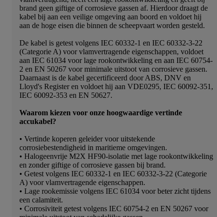
brand geen giftige of corrosieve gassen af. Hierdoor draagt de
kabel bij aan een veilige omgeving aan boord en voldoet hij
aan de hoge eisen die binnen de scheepvaart worden gesteld.
De kabel is getest volgens IEC 60332-1 en IEC 60332-3-22
(Categorie A) voor vlamvertragende eigenschappen, voldoet
aan IEC 61034 voor lage rookontwikkeling en aan IEC 60754-
2 en EN 50267 voor minimale uitstoot van corrosieve gassen.
Daarnaast is de kabel gecertificeerd door ABS, DNV en
Lloyd's Register en voldoet hij aan VDE0295, IEC 60092-351,
IEC 60092-353 en EN 50627.
Waarom kiezen voor onze hoogwaardige vertinde
accukabel?
• Vertinde koperen geleider voor uitstekende
corrosiebestendigheid in maritieme omgevingen.
• Halogeenvrije M2X HF90-isolatie met lage rookontwikkeling
en zonder giftige of corrosieve gassen bij brand.
• Getest volgens IEC 60332-1 en IEC 60332-3-22 (Categorie
A) voor vlamvertragende eigenschappen.
• Lage rookemissie volgens IEC 61034 voor beter zicht tijdens
een calamiteit.
• Corrosiviteit getest volgens IEC 60754-2 en EN 50267 voor