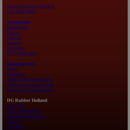
info@dgrubberholland.nl
+31332457886
Assortiment
Bekabeling
Elektra
Fitwerk
Slangen
Klemmen
PVC en Rubber
Klantenservice
Blogs
Catalogus
Markten & Toepassingen
Technische handleidingen
Service & Ondersteuning
DG Rubber Holland
Over Ons
Onze oplossingen
Dochteronderneming
Contact
Vacatures