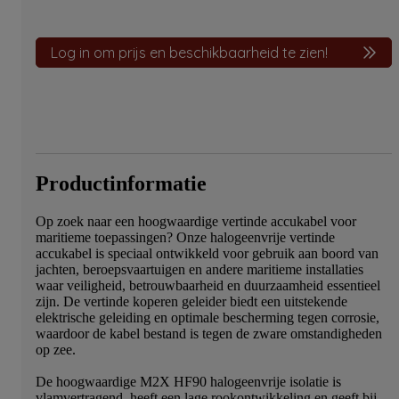
Log in om prijs en beschikbaarheid te zien!
Productinformatie
Op zoek naar een hoogwaardige vertinde accukabel voor
maritieme toepassingen? Onze halogeenvrije vertinde
accukabel is speciaal ontwikkeld voor gebruik aan boord van
jachten, beroepsvaartuigen en andere maritieme installaties
waar veiligheid, betrouwbaarheid en duurzaamheid essentieel
zijn. De vertinde koperen geleider biedt een uitstekende
elektrische geleiding en optimale bescherming tegen corrosie,
waardoor de kabel bestand is tegen de zware omstandigheden
op zee.
De hoogwaardige M2X HF90 halogeenvrije isolatie is
vlamvertragend, heeft een lage rookontwikkeling en geeft bij