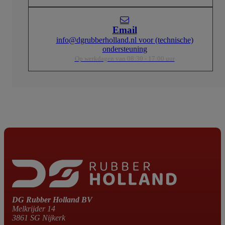
in maritieme omgevingen.
g en
• Halogeenvrije M2X HF90-isolatie met lage rookontwikkeling 
zonder giftige of corrosieve gassen bij brand.
Email
 A)
• Getest volgens IEC 60332-1 en IEC 60332-3-22 (Categorie A)
voor vlamvertragende eigenschappen.
info@dgrubberholland.nl voor (technische)
s een
• Lage rookemissie volgens IEC 61034 voor beter zicht tijdens 
ondersteuning
calamiteit.
Op werkdagen van 08:30 - 17:00 uur
• Corrosiviteit getest volgens IEC 60754-2 en EN 50267 voor
minimale uitstoot van schadelijke gassen.
• Gecertificeerd door ABS, DNV en Lloyd's Register.
DG Rubber Holland BV
Melkrijder 14
3861 SG Nijkerk