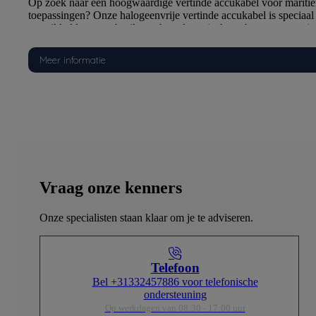
itieme
Op zoek naar een hoogwaardige vertinde accukabel voor mariti
aal
toepassingen? Onze halogeenvrije vertinde accukabel is speciaal
uigen
ontwikkeld voor gebruik aan boord van jachten, beroepsvaartui
heid en
en andere maritieme installaties waar veiligheid, betrouwbaarhei
edt een
duurzaamheid essentieel zijn. De vertinde koperen geleider biedt
Meer informatie
en
uitstekende elektrische geleiding en optimale bescherming tegen
corrosie, waardoor de kabel bestand is tegen de zware
omstandigheden op zee.
De hoogwaardige M2X HF90 halogeenvrije isolatie is
brand
vlamvertragend, heeft een lage rookontwikkeling en geeft bij br
bij
geen giftige of corrosieve gassen af. Hierdoor draagt de kabel bij
e
aan een veilige omgeving aan boord en voldoet hij aan de hoge
eisen die binnen de scheepvaart worden gesteld.
Vraag onze kenners
De kabel is getest volgens IEC 60332-1 en IEC 60332-3-22
aan
(Categorie A) voor vlamvertragende eigenschappen, voldoet aan
Onze specialisten staan klaar om je te adviseren.
en EN
IEC 61034 voor lage rookontwikkeling en aan IEC 60754-2 en
t is de
50267 voor minimale uitstoot van corrosieve gassen. Daarnaast i
oldoet
kabel gecertificeerd door ABS, DNV en Lloyd's Register en vol
627.
hij aan VDE0295, IEC 60092-351, IEC 60092-353 en EN 5062
Telefoon
Bel +31332457886 voor telefonische
bel?
Waarom kiezen voor onze hoogwaardige vertinde accukabe
ondersteuning
gheid
• Vertinde koperen geleider voor uitstekende corrosiebestendigh
Op werkdagen van 08:30 - 17:00 uur