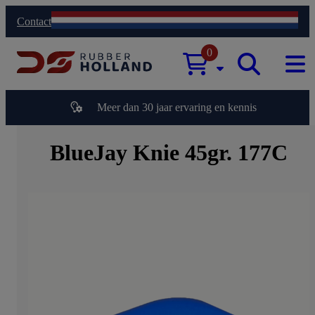
Contact
0
Meer dan 30 jaar ervaring en kennis
BlueJay Knie 45gr. 177C