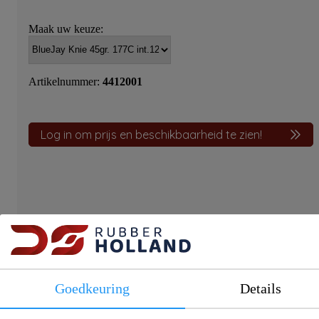
Maak uw keuze:
Artikelnummer:
4412001
Log in om prijs en beschikbaarheid te zien!
Productinformatie
De BlueJay hoge temperatuur knie stukken en verlopen zijn
speciaal ontworpen voor gebruik in koelingssystemen en
Goedkeuring
Details
industriële toepassingen. Gemaakt van hittebestendig siliconen
en versterkt met meerdere lagen polyester, bieden deze