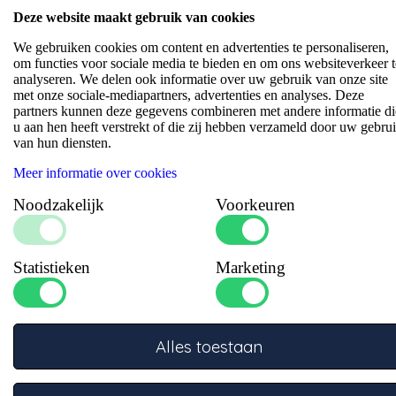
verlopen en bochten een uitstekende prestatie bij hoge
Deze website maakt gebruik van cookies
temperaturen tot 177°C.
We gebruiken cookies om content en advertenties te personaliseren,
om functies voor sociale media te bieden en om ons websiteverkeer t
Specificaties
analyseren. We delen ook informatie over uw gebruik van onze site
met onze sociale-mediapartners, advertenties en analyses. Deze
Aantal inlagen
:
4
partners kunnen deze gegevens combineren met andere informatie di
u aan hen heeft verstrekt of die zij hebben verzameld door uw gebru
Barstdruk (bar)
:
29
van hun diensten.
Binnen diameter (mm)
:
12.7
Binnen diameter 2 (mm)
:
12.7
Meer informatie over cookies
Branche, omgeving
:
Automotive, Industrie
Noodzakelijk
Voorkeuren
Buig diameter (mm)
:
19.1
Garantie
:
5 jaar
Gewapend
:
Ja
Statistieken
Marketing
Gewicht (kg/m)
:
0.5
ISO
:
SAE J20 R1
Kleur binnenwand
:
Blauw
Kleur buitenwand
:
Blauw
Alles toestaan
Lengte arm
:
127
Materiaal binnenwand
:
Siliconen
Materiaal buitenwand
:
Polyester