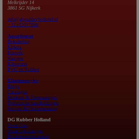
Melkrijder 14
3861 SG Nijkerk
info@dgrubberholland.nl
+31332457886
Assortiment
Bekabeling
Elektra
Fitwerk
Slangen
Klemmen
PVC en Rubber
Klantenservice
Blogs
Catalogus
Markten & Toepassingen
Technische handleidingen
Service & Ondersteuning
DG Rubber Holland
Over Ons
Onze oplossingen
Dochteronderneming