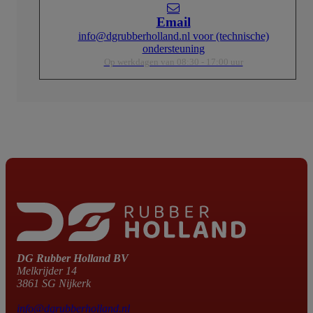
Email
info@dgrubberholland.nl voor (technische)
ondersteuning
Op werkdagen van 08:30 - 17:00 uur
DG Rubber Holland BV
Melkrijder 14
3861 SG Nijkerk
info@dgrubberholland.nl