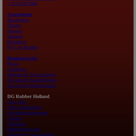
+31332457886
Assortiment
Bekabeling
Elektra
Fitwerk
Slangen
Klemmen
PVC en Rubber
Klantenservice
Blogs
Catalogus
Markten & Toepassingen
Technische handleidingen
Service & Ondersteuning
DG Rubber Holland
Over Ons
Onze oplossingen
Dochteronderneming
Contact
Vacatures
Bedrijfsgegevens
Algemene voorwaarden