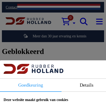
Contact
0
Meer dan 30 jaar ervaring en kennis
Geblokkeerd
Uw klantaccount is geblokkeerd, u kunt derhalve geen bestellingen
plaatsen. Neemt u a.u.b.
contact
op met DG Rubber Holland BV
Excuses voor het ongemak.
Goedkeuring
Details
Deze website maakt gebruik van cookies