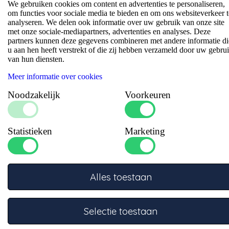
We gebruiken cookies om content en advertenties te personaliseren,
om functies voor sociale media te bieden en om ons websiteverkeer t
DG Rubber Holland BV
analyseren. We delen ook informatie over uw gebruik van onze site
Melkrijder 14
met onze sociale-mediapartners, advertenties en analyses. Deze
3861 SG Nijkerk
partners kunnen deze gegevens combineren met andere informatie di
u aan hen heeft verstrekt of die zij hebben verzameld door uw gebru
info@dgrubberholland.nl
van hun diensten.
+31332457886
Meer informatie over cookies
Assortiment
Noodzakelijk
Voorkeuren
Bekabeling
Elektra
Fitwerk
Slangen
Statistieken
Marketing
Klemmen
PVC en Rubber
Klantenservice
Blogs
Alles toestaan
Catalogus
Markten & Toepassingen
Technische handleidingen
Service & Ondersteuning
Selectie toestaan
DG Rubber Holland