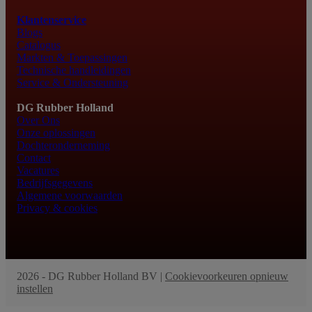
Klantenservice
Blogs
Catalogus
Markten & Toepassingen
Technische handleidingen
Service & Ondersteuning
DG Rubber Holland
Over Ons
Onze oplossingen
Dochteronderneming
Contact
Vacatures
Bedrijfsgegevens
Algemene voorwaarden
Privacy & cookies
2026 - DG Rubber Holland BV |
Cookievoorkeuren opnieuw
instellen