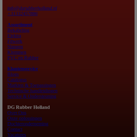
info@dgrubberholland.nl
+31332457886
Assortiment
Bekabeling
Elektra
Fitwerk
Slangen
Klemmen
PVC en Rubber
Klantenservice
Blogs
Catalogus
Markten & Toepassingen
Technische handleidingen
Service & Ondersteuning
DG Rubber Holland
Over Ons
Onze oplossingen
Dochteronderneming
Contact
Vacatures