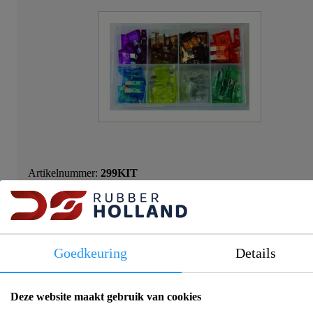
Artikelnummer:
299KIT
Verkoopeenheid:
80 stuks
Log in om prijs en beschikbaarheid te zien!
Goedkeuring
Details
Deze website maakt gebruik van cookies