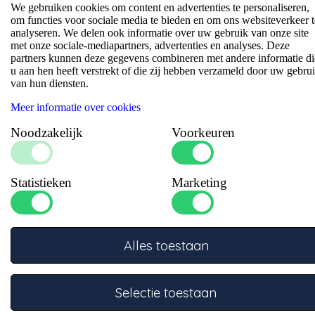
We gebruiken cookies om content en advertenties te personaliseren,
om functies voor sociale media te bieden en om ons websiteverkeer t
analyseren. We delen ook informatie over uw gebruik van onze site
Specificaties
met onze sociale-mediapartners, advertenties en analyses. Deze
partners kunnen deze gegevens combineren met andere informatie di
u aan hen heeft verstrekt of die zij hebben verzameld door uw gebru
van hun diensten.
Meer informatie over cookies
Noodzakelijk
Voorkeuren
Statistieken
Marketing
Vraag onze kenners
Onze specialisten staan klaar om je te adviseren.
Alles toestaan
Telefoon
Bel +31332457886 voor telefonische
Selectie toestaan
ondersteuning
Op werkdagen van 08:30 - 17:00 uur