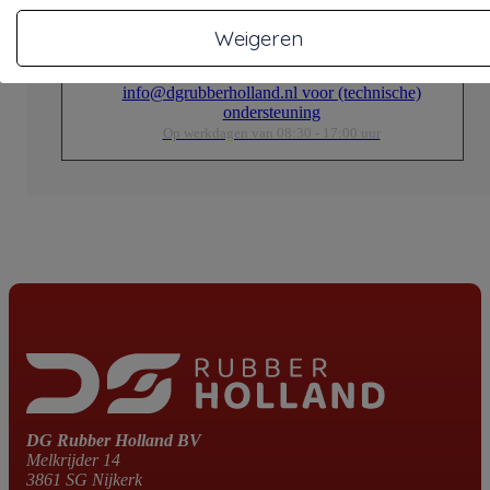
Weigeren
Email
info@dgrubberholland.nl voor (technische)
ondersteuning
Op werkdagen van 08:30 - 17:00 uur
DG Rubber Holland BV
Melkrijder 14
3861 SG Nijkerk