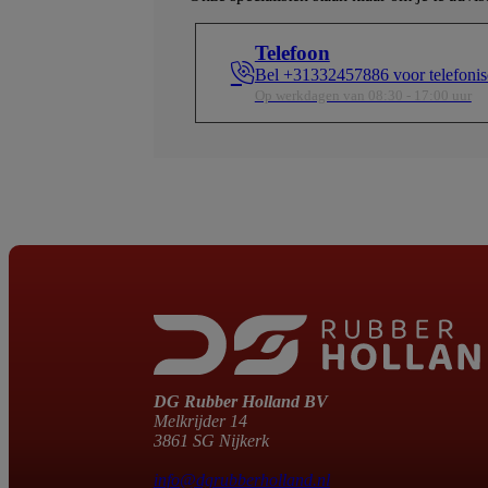
Telefoon
Bel +31332457886 voor telefonis
Op werkdagen van 08:30 - 17:00 uur
DG Rubber Holland BV
Melkrijder 14
3861 SG Nijkerk
info@dgrubberholland.nl