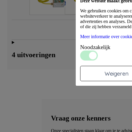
Deze website maakt gebru
We gebruiken cookies om con
websiteverkeer te analysere
advertenties en analyses. D
of die zij hebben verzamel
Meer informatie over cooki
Noodzakelijk
4 uitvoeringen
Weigeren
Vraag onze kenners
Onze specialisten staan klaar om je te advis