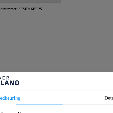
kelnummer:
35MP16PL25
edkeuring
Deta