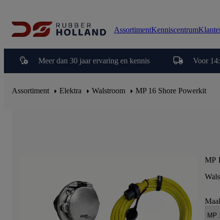
Assortiment
Kenniscentrum
Klante
Meer dan 30 jaar ervaring en kennis
Voor 14:
Assortiment
Elektra
Walstroom
MP 16 Shore Powerkit
MP 1
Wals
Maak