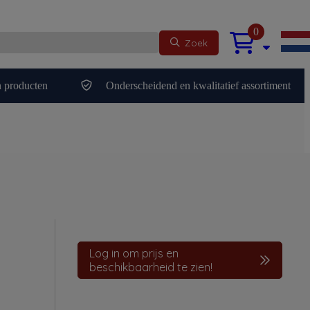
0
Zoek
 producten
Onderscheidend en kwalitatief assortiment
Log in om prijs en
beschikbaarheid te zien!