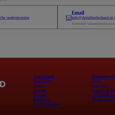
Email
che ondersteuning
info@dgrubberholland.nl v
Op werkdagen van 08:30 - 17:
Assortiment
Klantenservi
Bekabeling
Blogs
Elektra
Catalogus
Fitwerk
Markten & To
Slangen
Technische ha
Klemmen
Service & Ond
PVC en Rubber