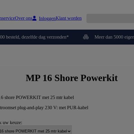
nservice
Over ons
Klant worden
Inloggen
00 besteld, dezelfde dag verzonden*
Meer dan 5000 eigen
MP 16 Shore Powerkit
6 shore POWERKIT met 25 mtr kabel
troomset plug-and-play 230 V: met PUR-kabel
 uw keuze: