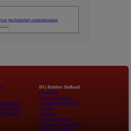
oor (technische) ondersteuning
00 uur
ce
DG Rubber Holland
Over Ons
Onze oplossingen
epassingen
Dochteronderneming
ndleidingen
Contact
ersteuning
Vacatures
Bedrijfsgegevens
Algemene voorwaarden
Privacy & cookies