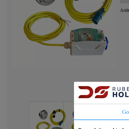
Arti
Go