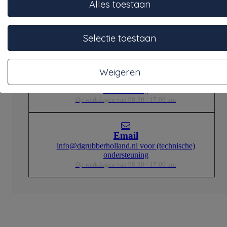
Alles toestaan
Vraag onze kenners
Onze specialisten staan klaar om je te adviseren.
Selectie toestaan
Telefoon
Weigeren
Bel +31332457886 voor telefonische
ondersteuning
Op werkdagen van 08:30 - 17:00 uur
Email
info@dgrubberholland.nl voor (technische)
ondersteuning
Op werkdagen van 08:30 - 17:00 uur