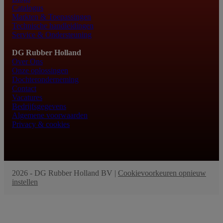
Catalogus
Markten & Toepassingen
Technische handleidingen
Service & Ondersteuning
DG Rubber Holland
Over Ons
Onze oplossingen
Dochteronderneming
Contact
Vacatures
Bedrijfsgegevens
Algemene voorwaarden
Privacy & cookies
2026 - DG Rubber Holland BV |
Cookievoorkeuren opnieuw
instellen