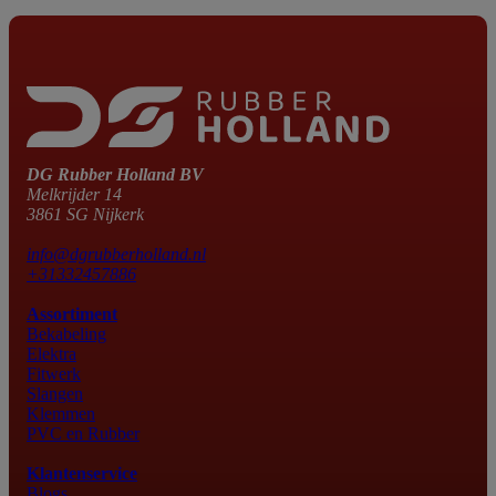
DG Rubber Holland BV
Melkrijder 14
3861 SG Nijkerk
info@dgrubberholland.nl
+31332457886
Assortiment
Bekabeling
Elektra
Fitwerk
Slangen
Klemmen
PVC en Rubber
Klantenservice
Blogs