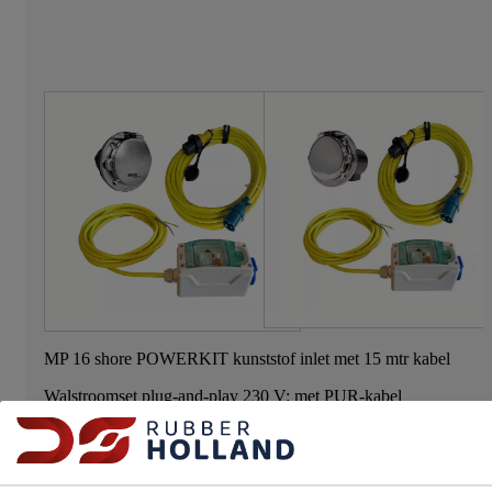
MP 16 shore POWERKIT kunststof inlet met 15 mtr kabel
Walstroomset plug-and-play 230 V: met PUR-kabel
Maak uw keuze: