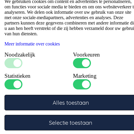
We gebruiken cookies om content en advertenties te personaliseren,
om functies voor sociale media te bieden en om ons websiteverkeer t
analyseren. We delen ook informatie over uw gebruik van onze site
Deze rode tuimelschakelaar werkt op 12 VDC met een 3-pin
met onze sociale-mediapartners, advertenties en analyses. Deze
SPST configuratie en rode LED-indicator voor directe en
partners kunnen deze gegevens combineren met andere informatie di
nauwkeurige bediening. Geschikt voor voertuigen en
u aan hen heeft verstrekt of die zij hebben verzameld door uw gebru
vaartuigen.
van hun diensten.
Datasheets
Meer informatie over cookies
Noodzakelijk
Voorkeuren
Statistieken
Marketing
Specificaties
Input voltage range (VDC)
:
12 VDC
Max. Temperatuur (°C)
:
85
Alles toestaan
Min. Temperatuur (°C)
:
-25
LED kleur
:
Rood LED
Gat
:
M20
Selectie toestaan
Isolatieweerstand
:
500V DC 100MO
USB Uitgang(en)
:
3-pins SPST (aan/uit)